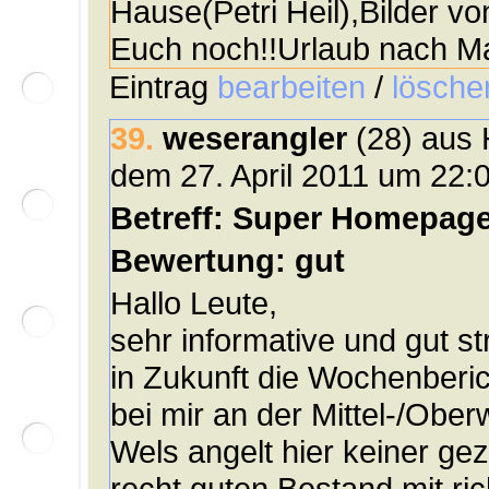
Hause(Petri Heil),Bilder v
Euch noch!!Urlaub nach M
Eintrag
bearbeiten
/
lösche
39.
weserangler
(28) aus 
dem 27. April 2011 um 22:
Betreff: Super Homepag
Bewertung: gut
Hallo Leute,
sehr informative und gut s
in Zukunft die Wochenberi
bei mir an der Mittel-/Ober
Wels angelt hier keiner gez
recht guten Bestand mit ric