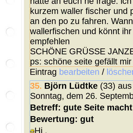
hätte an euch ne frage. ich
kurzem waller fischer und p
an den po zu fahren. Wann i
wallerfischen und könnt ihr
empfehlen
SCHÖNE GRÜSSE JANZ
ps: schöne seite gefällt mir
Eintrag
bearbeiten
/
lösche
35.
Björn Lüdtke
(33) au
Sonntag, dem 26. Septemb
Betreff: gute Seite macht 
Bewertung: gut
Hi ,