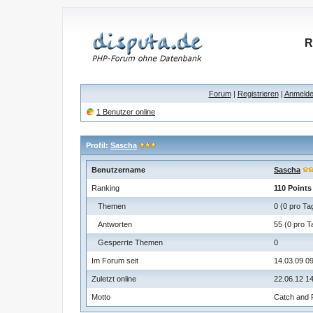
R
Forum
|
Registrieren
|
Anmeld
1 Benutzer online
Profil:
Sascha
Benutzername
Sascha
Ranking
110 Points
Themen
0 (0 pro Ta
Antworten
55 (0 pro T
Gesperrte Themen
0
Im Forum seit
14.03.09 0
Zuletzt online
22.06.12 1
Motto
Catch and 