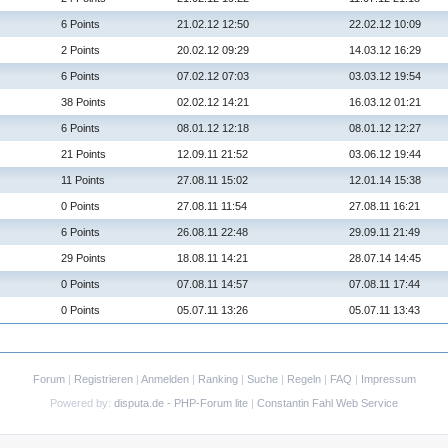
6 Points
21.02.12 12:50
22.02.12 10:09
2 Points
20.02.12 09:29
14.03.12 16:29
6 Points
07.02.12 07:03
03.03.12 19:54
38 Points
02.02.12 14:21
16.03.12 01:21
6 Points
08.01.12 12:18
08.01.12 12:27
21 Points
12.09.11 21:52
03.06.12 19:44
11 Points
27.08.11 15:02
12.01.14 15:38
0 Points
27.08.11 11:54
27.08.11 16:21
6 Points
26.08.11 22:48
29.09.11 21:49
29 Points
18.08.11 14:21
28.07.14 14:45
0 Points
07.08.11 14:57
07.08.11 17:44
0 Points
05.07.11 13:26
05.07.11 13:43
Forum
|
Registrieren
|
Anmelden
|
Ranking
|
Suche
|
Regeln
|
FAQ
|
Impressum
Powered by:
disputa.de - PHP-Forum lite
|
Constantin Fahl Web Service