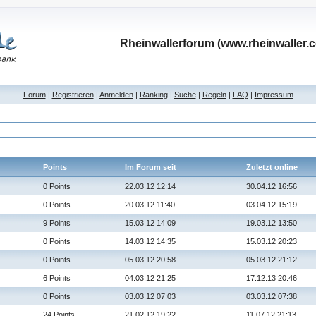
Rheinwallerforum (www.rheinwaller.
Forum
|
Registrieren
|
Anmelden
|
Ranking
|
Suche
|
Regeln
|
FAQ
|
Impressum
Points
Im Forum seit
Zuletzt online
0 Points
22.03.12 12:14
30.04.12 16:56
0 Points
20.03.12 11:40
03.04.12 15:19
9 Points
15.03.12 14:09
19.03.12 13:50
0 Points
14.03.12 14:35
15.03.12 20:23
0 Points
05.03.12 20:58
05.03.12 21:12
6 Points
04.03.12 21:25
17.12.13 20:46
0 Points
03.03.12 07:03
03.03.12 07:38
24 Points
21.02.12 19:22
11.07.12 21:13