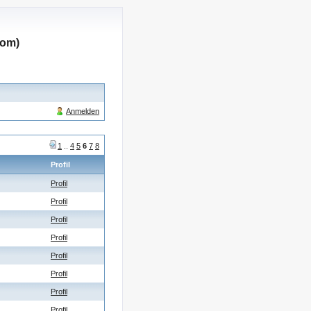
com)
Anmelden
1
..
4
5
6
7
8
Profil
Profil
Profil
Profil
Profil
Profil
Profil
Profil
Profil