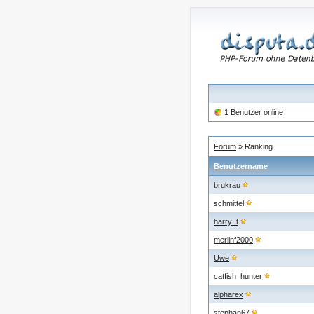
1 Benutzer online
Forum
» Ranking
Benutzername
brukrau
schmittel
harry_t
merlinf2000
Uwe
catfish_hunter
alpharex
stephan67