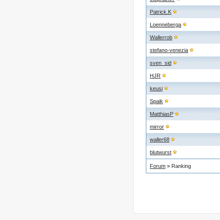
Patrick.K
Loenneberga
Wallerrob
stefano-venezia
sven_sid
HJR
keusi
Spaik
MatthiasP
mirror
waller68
blutwurst
Forum
» Ranking